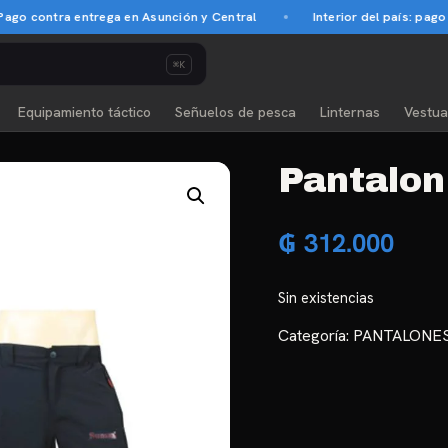
o contra entrega en Asunción y Central
Interior del país: pago an
⌘K
Equipamiento táctico
Señuelos de pesca
Linternas
Vestua
Pantalon
₲
312.000
Sin existencias
Categoría:
PANTALONES