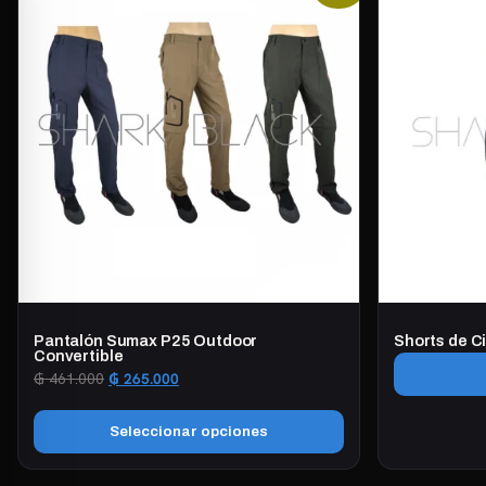
Pantalón Sumax P25 Outdoor
Shorts de C
Convertible
El
El
₲
461.000
₲
265.000
precio
precio
original
actual
Seleccionar opciones
era:
es:
₲ 461.000.
₲ 265.000.
Este