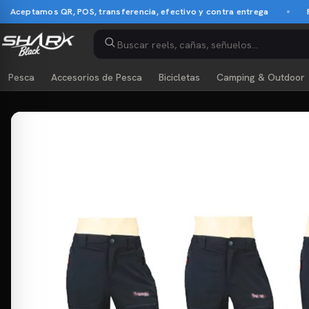
ceptamos QR, POS, transferencia, efectivo y contra entrega
Pag
Pesca
Accesorios de Pesca
Bicicletas
Camping & Outdoor