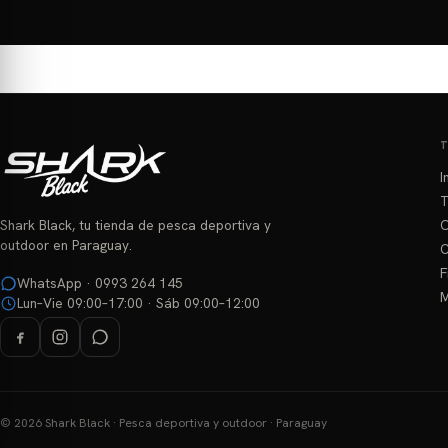
producto
tiene
múltiples
variantes.
Las
opciones
se
I
pueden
T
elegir
O
Shark Black, tu tienda de pesca deportiva y
en
outdoor en Paraguay.
C
la
F
página
WhatsApp · 0993 264 145
M
Lun–Vie 09:00–17:00 · Sáb 09:00–12:00
de
producto
© 2026 Shark Black · Pesca deportiva y outdoor · Paraguay