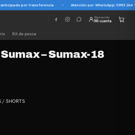
ticipado por transferencia
Atención por WhatsApp: 0993 264 145
Bienvenido
Mi cuenta
rio
Kit de pesca
 Sumax – Sumax-18
 / SHORTS