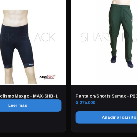
iclismo Maxgo – MAX-SHB-1
Pantalon/Shorts Sumax – P2
₲
276.000
Leer más
Añadir al carrito