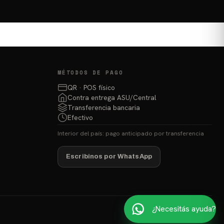
MÉTODOS DE PAGO
QR · POS físico
Contra entrega ASU/Central
Transferencia bancaria
Efectivo
Interior del país: pago anticipado por transferencia
Escribinos por WhatsApp
¿Necesitás ayuda?
Hecho con ❤ para pescadores