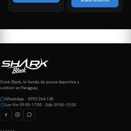
Añadir al carrito
era:
es:
₲ 808.000.
₲ 569.000.
Shark Black, tu tienda de pesca deportiva y
outdoor en Paraguay.
WhatsApp · 0993 264 145
Lun–Vie 09:00–17:00 · Sáb 09:00–12:00