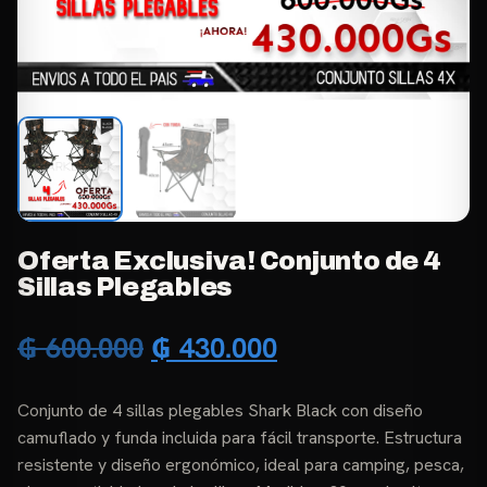
Oferta Exclusiva! Conjunto de 4
Sillas Plegables
El
El
₲
600.000
₲
430.000
precio
precio
Conjunto de 4 sillas plegables Shark Black con diseño
original
actual
camuflado y funda incluida para fácil transporte. Estructura
era:
es:
resistente y diseño ergonómico, ideal para camping, pesca,