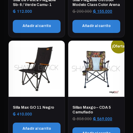
Sb-6 / Verde Camu-1
Modelo Class Color Arena
El
El
₲
112.000
₲
200.000
₲
155.000
precio
precio
original
actual
Añadir al carrito
Añadir al carrito
era:
es:
₲ 200.000.
₲ 155.000.
¡Oferta!
Silla Max GO 11 Negro
Sillas Maxgo – CDA 5
Camuflado
₲
410.000
El
El
₲
808.000
₲
569.000
precio
precio
Añadir al carrito
original
actual