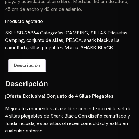
playa y actividades al aire libre. Medidas: 80 cm de altura,
₲ 600.000.
₲ 430.000.
45 cm de ancho y 40 cm de asiento.
Producto agotado
SKU:
SB-25364
Categorías:
CAMPING
,
SILLAS
Etiquetas:
Camping
,
conjunto de sillas
,
PESCA
,
shark black
,
silla
camuflada
,
sillas plegables
Marca:
SHARK BLACK
Descripción
Descripción
¡Oferta Exclusiva! Conjunto de 4 Sillas Plegables
Mejora tus momentos al aire libre con este increíble set de
4 sillas plegables de Shark Black. Con diseño camuflado y
funda incluida, estas sillas ofrecen comodidad y estilo en
cualquier entorno.