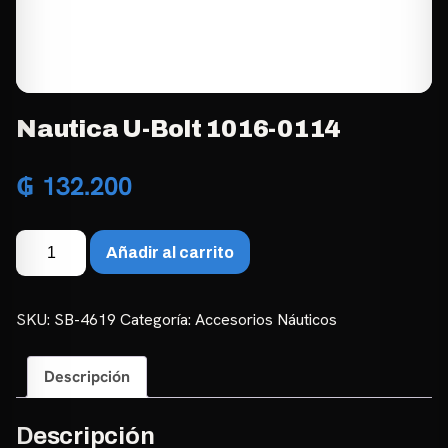
Nautica U-Bolt 1016-0114
₲
132.200
Nautica
Añadir al carrito
U-
Bolt
1016-
SKU:
SB-4619
Categoría:
Accesorios Náuticos
0114
cantidad
Descripción
Descripción