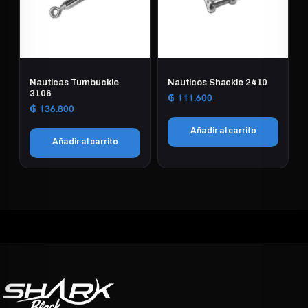
Nauticas Turnbuckle
Nauticos Shackle 2410
3106
₲
111.600
₲
136.800
Añadir al carrito
Añadir al carrito