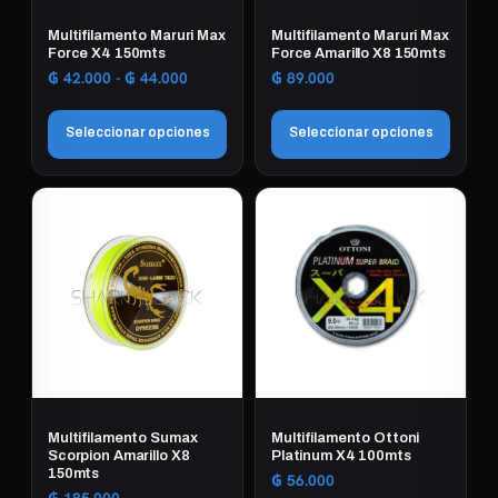
Multifilamento Maruri Max
Multifilamento Maruri Max
Force X4 150mts
Force Amarillo X8 150mts
Rango
₲
42.000
-
₲
44.000
₲
89.000
de
precios:
Seleccionar opciones
Seleccionar opciones
desde
₲ 42.000
Este
Este
hasta
₲ 44.000
producto
producto
tiene
tiene
múltiples
múltiples
variantes.
variantes.
Las
Las
opciones
opciones
se
se
pueden
pueden
elegir
elegir
Multifilamento Sumax
Multifilamento Ottoni
en
en
Scorpion Amarillo X8
Platinum X4 100mts
150mts
la
la
₲
56.000
₲
185.000