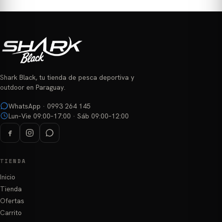
variantes.
variantes.
Las
Las
opciones
opciones
se
se
pueden
pueden
elegir
elegir
Shark Black, tu tienda de pesca deportiva y
en
en
outdoor en Paraguay.
la
la
página
página
WhatsApp · 0993 264 145
Lun–Vie 09:00–17:00 · Sáb 09:00–12:00
de
de
producto
producto
TIENDA
Inicio
Tienda
Ofertas
Carrito