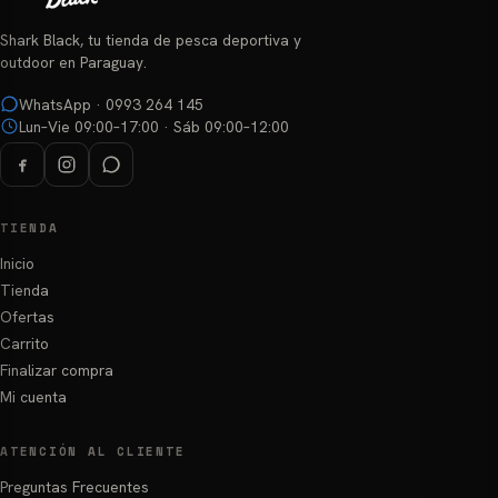
elegir
en
Shark Black, tu tienda de pesca deportiva y
la
outdoor en Paraguay.
página
WhatsApp · 0993 264 145
de
Lun–Vie 09:00–17:00 · Sáb 09:00–12:00
producto
TIENDA
Inicio
Tienda
Ofertas
Carrito
Finalizar compra
Mi cuenta
ATENCIÓN AL CLIENTE
Preguntas Frecuentes