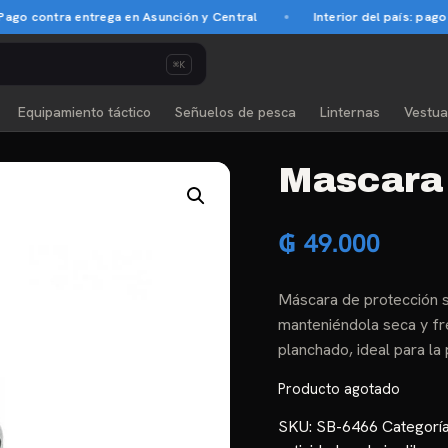
 contra entrega en Asunción y Central
Interior del país: pago ant
⌘K
Equipamiento táctico
Señuelos de pesca
Linternas
Vestua
Mascara
₲
49.000
Máscara de protección sol
manteniéndola seca y fre
planchado, ideal para la 
Producto agotado
SKU:
SB-6466
Categorí