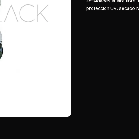
actividades al aire libre
,
protección UV
,
secado r