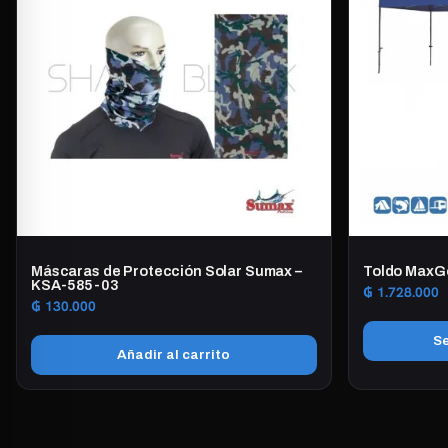
Máscaras de Protección Solar Sumax –
Toldo MaxGo
KSA-585-03
₲
1.728.000
₲
130.000
Se
Añadir al carrito
Este
producto
tiene