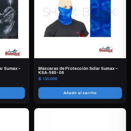
ar Sumax –
Máscaras de Protección Solar Sumax –
KSA-585-06
₲
130.000
Añadir al carrito