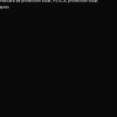
máscara de protección solar
,
PESCA
,
protección solar
,
ápido