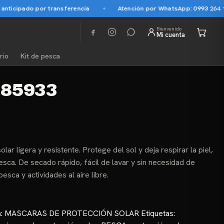
icipado por transferencia
Atención por WhatsApp: 0993 264 145
Bienvenido
Mi cuenta
rio
Kit de pesca
 85933
ar ligera y resistente. Protege del sol y deja respirar la piel,
sca. De secado rápido, fácil de lavar y sin necesidad de
pesca y actividades al aire libre.
a:
MASCARAS DE PROTECCIÓN SOLAR
Etiquetas: