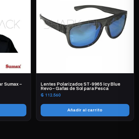
ar Sumax –
Lentes Polarizados ST-9965 Icy Blue
Revo – Gafas de Sol para Pesca
₲
112.560
Añadir al carrito