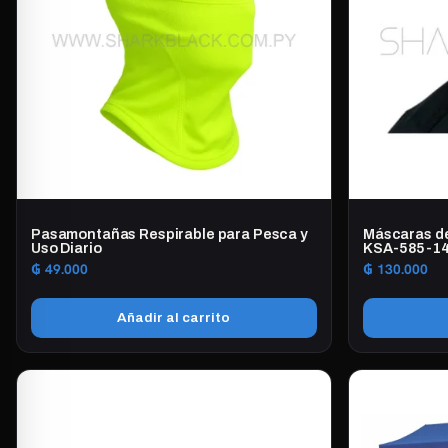
Pasamontañas Respirable para Pesca y
Máscaras de
Uso Diario
KSA-585-1
₲
49.000
₲
130.000
Añadir al carrito