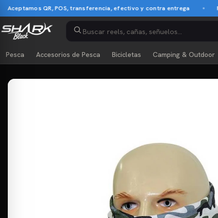
eptamos QR, POS, transferencia, efectivo y contra entrega
Pago
Pesca
Accesorios de Pesca
Bicicletas
Camping & Outdoor