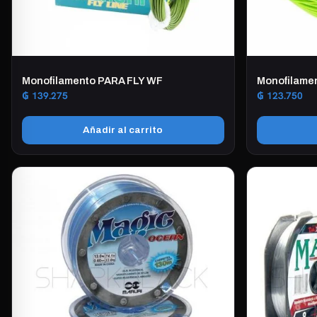
Monofilamento PARA FLY WF
Monofilame
₲
139.275
₲
123.750
Añadir al carrito