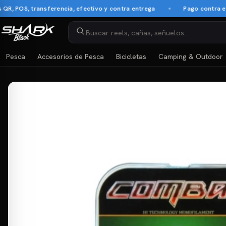
OS, transferencia, efectivo y contra entrega
Pago contra entreg
Pesca
Accesorios de Pesca
Bicicletas
Camping & Outdoor