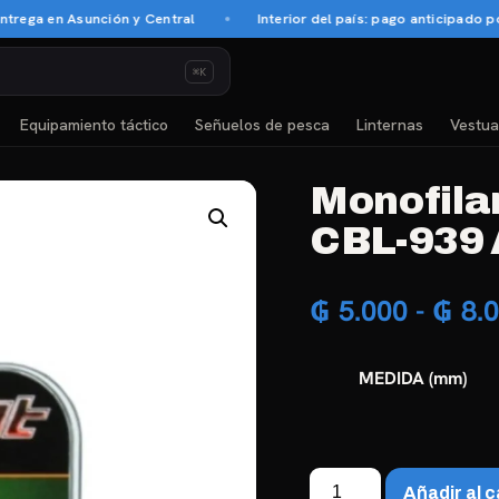
a en Asunción y Central
Interior del país: pago anticipado por t
⌘K
Equipamiento táctico
Señuelos de pesca
Linternas
Vestua
Monofila
CBL-939 
₲
5.000
-
₲
8.
MEDIDA (mm)
Monofilamento
Añadir al c