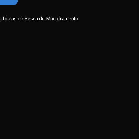
hasta
₲ 8.000
a:
Líneas de Pesca de Monofilamento