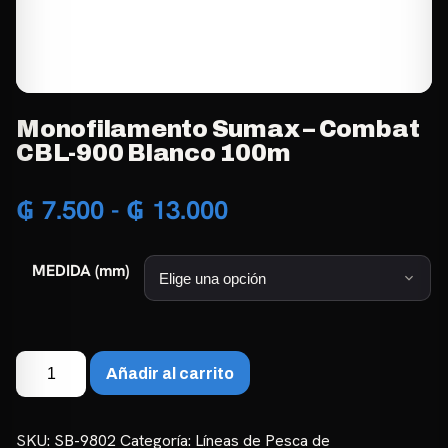
Monofilamento Sumax – Combat
CBL-900 Blanco 100m
Rango
₲
7.500
-
₲
13.000
de
MEDIDA (mm)
precios:
desde
₲ 7.500
Monofilamento
Añadir al carrito
Sumax
hasta
–
₲ 13.000
Combat
SKU:
SB-9802
Categoría:
Líneas de Pesca de