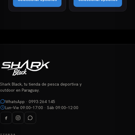
desde
desde
producto
producto
₲ 25.875
₲ 18.563
Este
Este
hasta
hasta
₲ 55.800
₲ 114.750
producto
producto
tiene
tiene
múltiples
múltiples
variantes.
variantes.
Las
Las
opciones
opciones
se
se
pueden
pueden
elegir
elegir
Shark Black, tu tienda de pesca deportiva y
en
en
outdoor en Paraguay.
la
la
página
página
WhatsApp · 0993 264 145
Lun–Vie 09:00–17:00 · Sáb 09:00–12:00
de
de
producto
producto
TIENDA