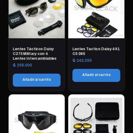
Lentes Tácticos Daisy
Lentes Tactico Daisy 4X1
C275 Military con 4
C5 080
Lentes Intercambiables
₲
242.250
₲
255.000
Añadir al carrito
Añadir al carrito