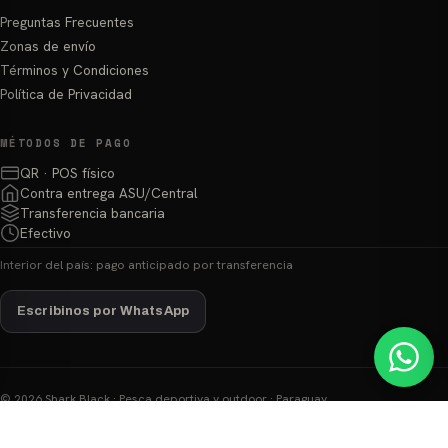
Preguntas Frecuentes
Zonas de envío
Términos y Condiciones
Política de Privacidad
MÉTODOS DE PAGO
QR · POS físico
Contra entrega ASU/Central
Transferencia bancaria
Efectivo
Interior del país: pago anticipado por transferencia
Escribinos por WhatsApp
© 2026 Shark Black · Pesca deportiva y outdoor · Paraguay
Hecho con ❤ para pescadores