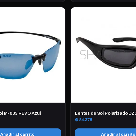
ol M-003 REVO Azul
Lentes de Sol Polarizado D
₲
84.375
Añadir al carrito
Añadir al carrito