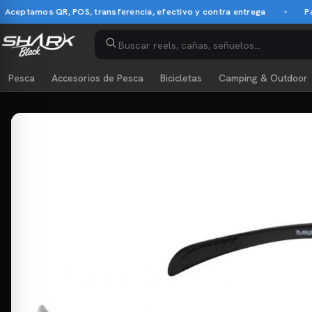
ceptamos QR, POS, transferencia, efectivo y contra entrega
Pago
Pesca
Accesorios de Pesca
Bicicletas
Camping & Outdoor