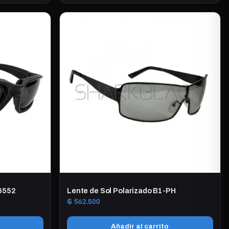
Z6552
Lente de Sol Polarizado B1-PH
₲
562.500
Añadir al carrito