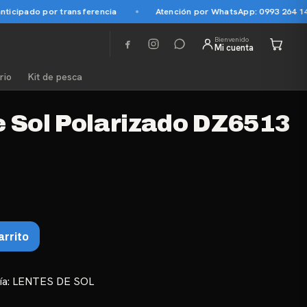
ticipado por transferencia
Atención por WhatsApp: 0993 264 145
Bienvenido
Mi cuenta
rio
Kit de pesca
e Sol Polarizado DZ6513
arrito
ía:
LENTES DE SOL