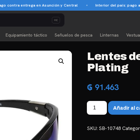
 contra entrega en Asunción y Central
Interior del país: pago an
⌘K
Equipamiento táctico
Señuelos de pesca
Linternas
Vestua
Lentes d
Plating
₲
91.463
Lentes
Añadir al c
de
Sol
Polarizado
SKU:
SB-10748
Categor
DZ6513