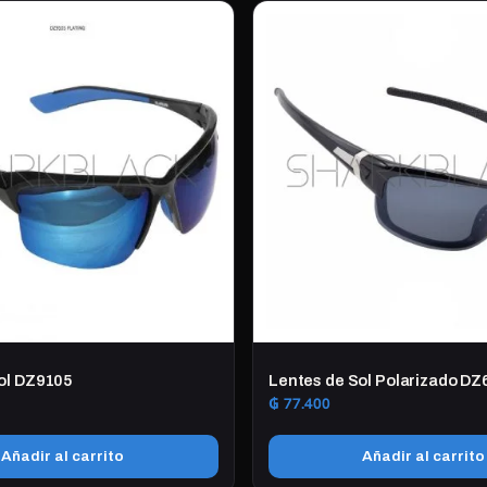
ol DZ9105
Lentes de Sol Polarizado D
₲
77.400
Añadir al carrito
Añadir al carrito