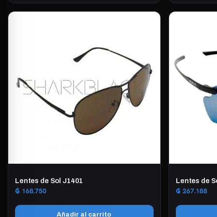
Lentes de Sol J1401
Lentes de S
₲
168.750
₲
267.188
Añadir al carrito