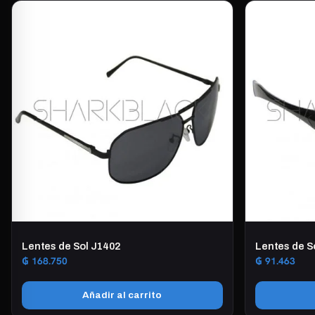
Lentes de Sol J1402
Lentes de S
₲
168.750
₲
91.463
Añadir al carrito