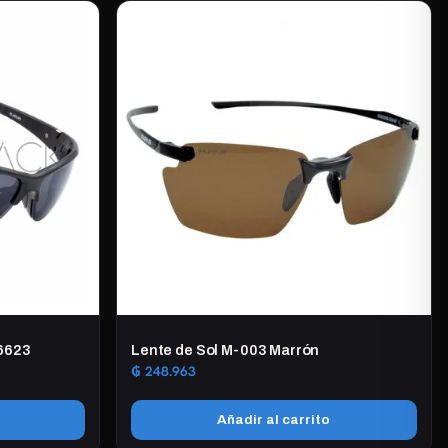
Z6623
Lente de Sol M-003 Marrón
₲
248.963
Añadir al carrito