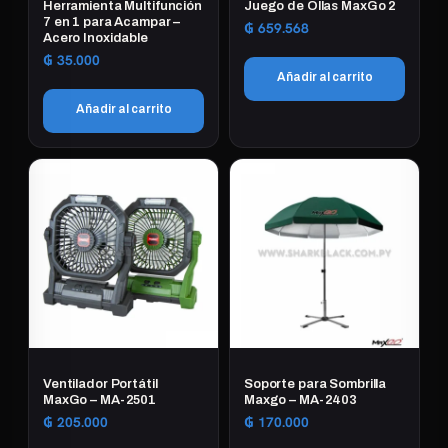
Herramienta Multifunción
Juego de Ollas MaxGo 2
7 en 1 para Acampar –
₲
659.568
Acero Inoxidable
₲
35.000
Añadir al carrito
Añadir al carrito
Ventilador Portátil
Soporte para Sombrilla
MaxGo – MA-2501
Maxgo – MA-2403
₲
205.000
₲
170.000