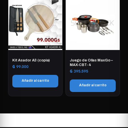
Kit Asador A3 (copia)
Juego de Ollas MaxGo –
MAX-CBT-4
₲
99.000
₲
395.595
Añadir al carrito
Añadir al carrito