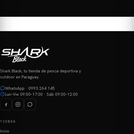
Este
producto
tiene
múltiples
variantes.
Las
opciones
se
pueden
elegir
Shark Black, tu tienda de pesca deportiva y
en
outdoor en Paraguay.
la
página
WhatsApp · 0993 264 145
Lun–Vie 09:00–17:00 · Sáb 09:00–12:00
de
producto
TIENDA
Inicio