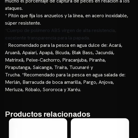
mucho el porcentaje de captura de peces en relación a los
ataques.
* Pitón que fija los anzuelos y la línea, en acero inoxidable,
súper resistente.
*Cuerpo de polímero ABS virgen de alta resistencia,
excelente transparencia para la papada.
*
Recomendado para la pesca en agua dulce de: Acará,
Aruanã, Apaiari, Apapá, Bicuda, Blak Bass, Jacundá,
Matrinxã, Peixe-Cachorro, Piracanjuba, Piranha,
Piraputanga, Saicanga, Traíra, Tucunaré y
Trucha. *Recomendado para la pesca en agua salada de:
Merlán, Barracuda de boca amarilla, Pargo, Anjova,
Merluza, Róbalo, Sororoca y Xaréu.
Productos relacionados