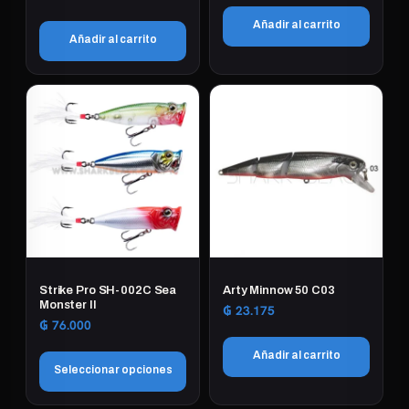
Añadir al carrito
Añadir al carrito
Strike Pro SH-002C Sea
Arty Minnow 50 C03
Monster II
₲
23.175
₲
76.000
Añadir al carrito
Seleccionar opciones