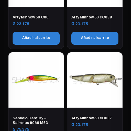
Arty Minnow 50 C06
Arty Minnow 50 cC038
₲
23.175
₲
23.175
Añadir al carrito
Añadir al carrito
Señuelo Century –
Arty Minnow 50 cC007
Salminus 9046 M63
₲
23.175
₲
75.375