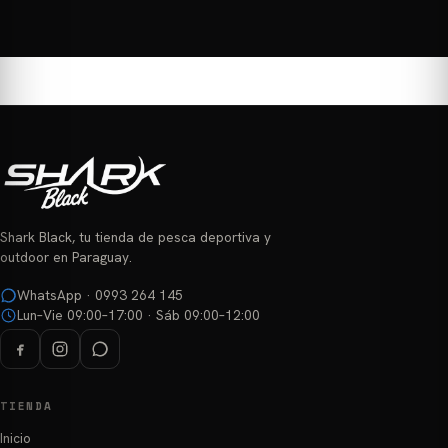
Este
Este
hasta
hasta
₲ 136.500
₲ 106.000
producto
producto
tiene
tiene
múltiples
múltiples
variantes.
variantes.
Las
Las
opciones
opciones
se
se
pueden
pueden
elegir
elegir
Shark Black, tu tienda de pesca deportiva y
en
en
outdoor en Paraguay.
la
la
página
página
WhatsApp · 0993 264 145
Lun–Vie 09:00–17:00 · Sáb 09:00–12:00
de
de
producto
producto
TIENDA
Inicio