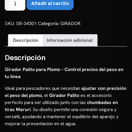
Girador
Añadir al carrito
Palito
para
Plomo
SKU:
SB-34301
Categoría:
GIRADOR
cantidad
Descripción
Información adicional
Descripción
Girador Palito para Plomo – Control preciso del peso en
tu línea
Ideal para pescadores que necesitan
ajustar con precisión
el peso del plomo
, el
Girador Palito
es el accesorio
perfecto para ser utilizado junto con las
chumbadas en
tiras Maruri
. Su diseño permite una conexión segura y
versátil, ayudando a mantener el equilibrio del aparejo y
mejorar la presentación en el agua.