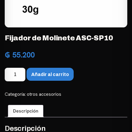
Fijador de Molinete ASC-SP10
₲
55.200
Fijador
Añadir al carrito
de
Molinete
ASC-
Categoría:
otros accesorios
SP10
cantidad
Descripción
Descripción