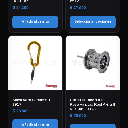
SU-1907
2212
₲
61.200
₲
27.600
Añadir al carrito
Seleccionar opciones
Este
producto
tiene
múltiples
variantes.
Las
opciones
se
pueden
elegir
Salva Vara Sumax SU-
Carretel Fondo de
en
1917
Reserva para Reel Akita II
RES-AKT-XB-2
la
₲
28.800
₲
78.000
página
de
Añadir al carrito