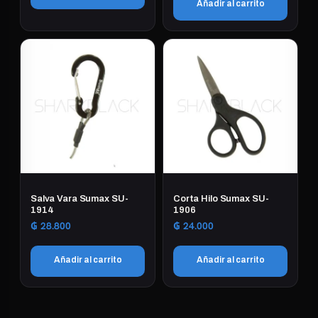
Añadir al carrito
producto
Salva Vara Sumax SU-
Corta Hilo Sumax SU-
1914
1906
₲
28.800
₲
24.000
Añadir al carrito
Añadir al carrito