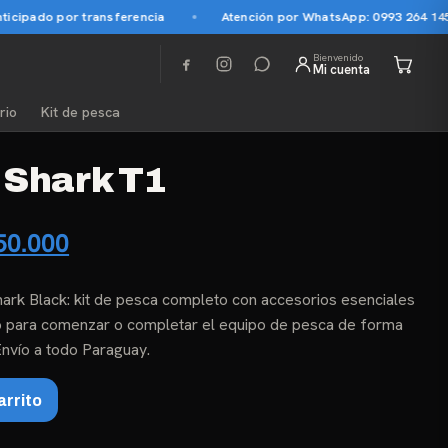
o por transferencia
Atención por WhatsApp: 0993 264 145
Bienvenido
Mi cuenta
rio
Kit de pesca
 Shark T1
El
0.000
cio
precio
ark Black: kit de pesca completo con accesorios esenciales
inal
actual
do para comenzar o completar el equipo de pesca de forma
es:
Envío a todo Paraguay.
50.000.
₲ 250.000.
arrito