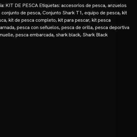
ía:
KIT DE PESCA
Etiquetas:
accesorios de pesca
,
anzuelos
,
conjunto de pesca
,
Conjunto Shark T1
,
equipo de pesca
,
kit
sca
,
kit de pesca completo
,
kit para pescar
,
kit pesca
carnada
,
pesca con señuelos
,
pesca de orilla
,
pesca deportiva
muelle
,
pesca embarcada
,
shark black
,
Shark Black