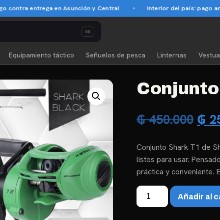
 entrega en Asunción y Central
Interior del país: pago anticipad
⌘K
Equipamiento táctico
Señuelos de pesca
Linternas
Vestua
Conjunto
El
₲
450.000
₲
25
pre
Conjunto Shark T1 de Sh
orig
listos para usar. Pensa
era:
práctica y conveniente. 
₲ 4
Conjunto
Añadir al c
Shark
T1