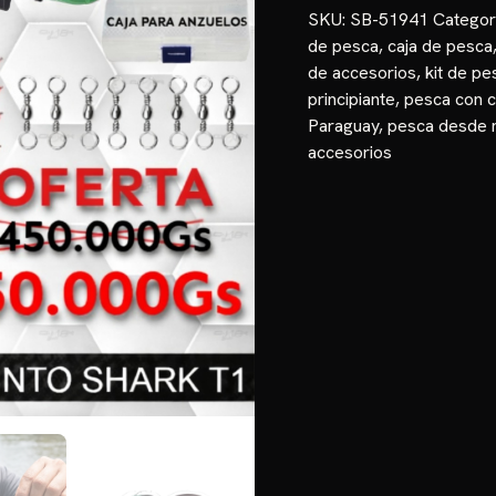
cantidad
SKU:
SB-51941
Categor
de pesca
,
caja de pesca
de accesorios
,
kit de pe
principiante
,
pesca con 
Paraguay
,
pesca desde 
accesorios