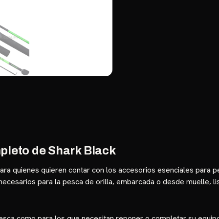
pleto de Shark Black
ara quienes quieren contar con los accesorios esenciales para 
cesarios para la pesca de orilla, embarcada o desde muelle, lis
 pesca como para los que necesitan reponer o completar su equip