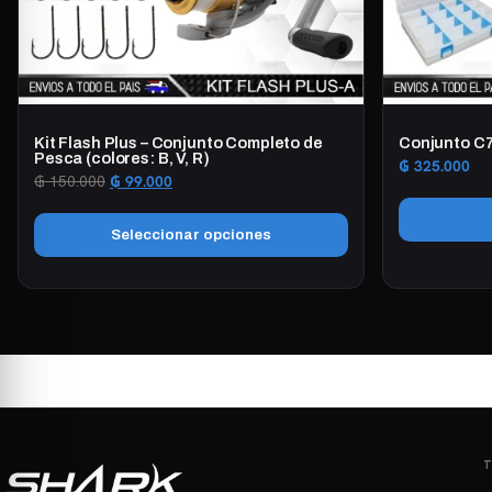
Kit Flash Plus – Conjunto Completo de
Conjunto C
Pesca (colores: B, V, R)
₲
325.000
El
El
₲
150.000
₲
99.000
precio
precio
original
actual
Seleccionar opciones
era:
es:
₲ 150.000.
₲ 99.000.
Este
producto
tiene
múltiples
variantes.
Las
opciones
se