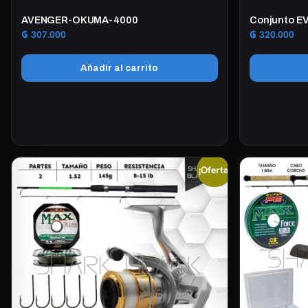
AVENGER-OKUMA-4000
Conjunto E
₲
307.000
₲
320.000
Añadir al carrito
¡Oferta!