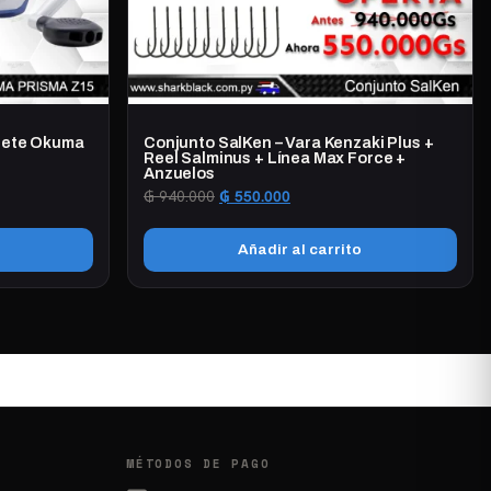
inete Okuma
Conjunto SalKen – Vara Kenzaki Plus +
Reel Salminus + Línea Max Force +
Anzuelos
El
El
₲
940.000
₲
550.000
precio
precio
original
actual
Añadir al carrito
era:
es:
₲ 940.000.
₲ 550.000.
MÉTODOS DE PAGO