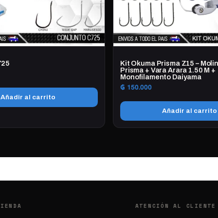
725
Kit Okuma Prisma Z15 – Mol
Prisma + Vara Arara 1.50 M +
Monofilamento Daiyama
₲
150.000
Añadir al carrito
Añadir al carrito
TIENDA
ATENCIÓN AL CLIENTE