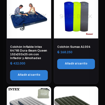
Colchón Inflable Intex
Colchón Sumax A1004
64765 Dura-Beam Queen
₲
268.250
152x203x25 cm con
Inflador y Almohadas
₲
432.000
Añadir al carrito
Añadir al carrito