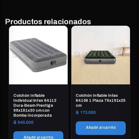
Productos relacionados
Colchón Inflable
Colchón Inflable Intex
Individual Intex 64112
64106 1 Plaza 76x191x25
Dura-Beam Prestige
cm
99x191x30 cm con
₲
173.000
Bomba Incorporada
₲
545.000
Añadir al carrito
Añadir al carrito