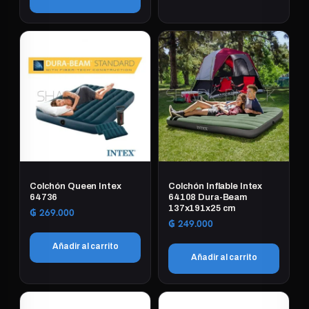
Colchón Queen Intex
Colchón Inflable Intex
64736
64108 Dura-Beam
137x191x25 cm
₲
269.000
₲
249.000
Añadir al carrito
Añadir al carrito