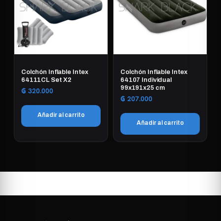
Colchón Inflable Intex
Colchón Inflable Intex
64111CL Set X2
64107 Individual
99x191x25 cm
₲
320.000
₲
207.000
Añadir al carrito
Añadir al carrito