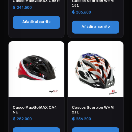
Casco MaxGo MAX CA5 R
Cascos Scorpion WHM
161
₲
241.500
₲
306.600
Añadir al carrito
Añadir al carrito
Casco MaxGo MAX CA4
Cascos Scorpion WHM
NE
211
₲
252.000
₲
256.200