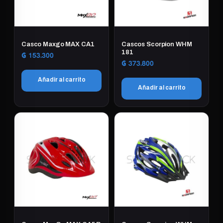
Casco Maxgo MAX CA1
Cascos Scorpion WHM
181
₲
153.300
₲
373.800
Añadir al carrito
Añadir al carrito