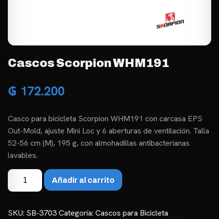
Cascos Scorpion WHM191
₲
172.200
Casco para bicicleta Scorpion WHM191 con carcasa EPS
Out-Mold, ajuste Mini Loc y 6 aberturas de ventilación. Talla
52-56 cm (M), 195 g, con almohadillas antibacterianas
lavables.
Cascos
Añadir al carrito
Scorpion
WHM191
cantidad
SKU:
SB-3703
Categoría:
Cascos para Bicicleta