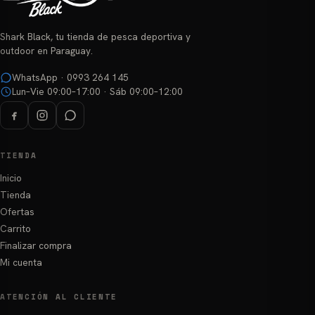
pueden
elegir
Shark Black, tu tienda de pesca deportiva y
en
outdoor en Paraguay.
la
página
WhatsApp · 0993 264 145
Lun–Vie 09:00–17:00 · Sáb 09:00–12:00
de
producto
TIENDA
Inicio
Tienda
Ofertas
Carrito
Finalizar compra
Mi cuenta
ATENCIÓN AL CLIENTE