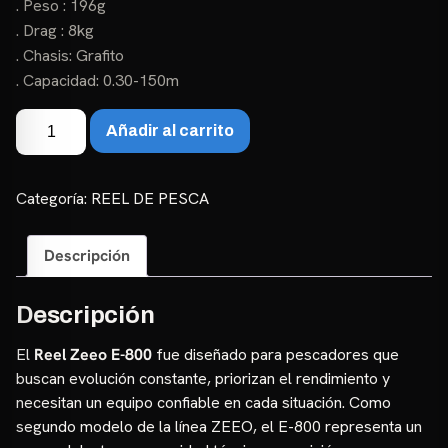
. Peso : 196g
. Drag : 8kg
. Chasis: Grafito
. Capacidad: 0.30-150m
Carretilla
Añadir al carrito
Zeeo
E-
800
Categoría:
REEL DE PESCA
Izquierdo
cantidad
Descripción
Descripción
El
Reel Zeeo E-800
fue diseñado para pescadores que
buscan evolución constante, priorizan el rendimiento y
necesitan un equipo confiable en cada situación. Como
segundo modelo de la línea ZEEO, el E-800 representa un