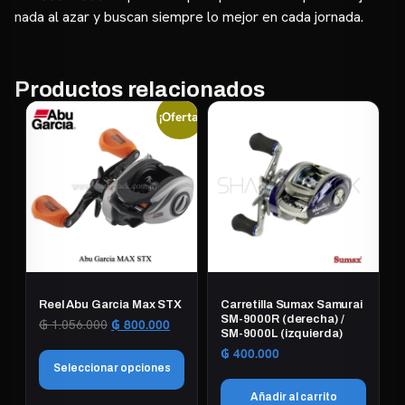
nada al azar y buscan siempre lo mejor en cada jornada.
Productos relacionados
¡Oferta!
Reel Abu Garcia Max STX
Carretilla Sumax Samurai
SM-9000R (derecha) /
El
El
₲
1.056.000
₲
800.000
SM-9000L (izquierda)
precio
precio
₲
400.000
original
actual
Seleccionar opciones
era:
es:
₲ 1.056.000.
₲ 800.000.
Añadir al carrito