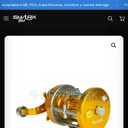
ceptamos QR, POS, transferencia, efectivo y contra entrega
Pago