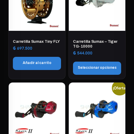
Carretilla Sumax Tiny FLY
Carretilla Sumax – Tiger
TG-10000
₲
697.500
₲
544.000
Añadir al carrito
Seleccionar opciones
Este
¡Oferta!
producto
tiene
múltiples
variantes.
Las
opciones
se