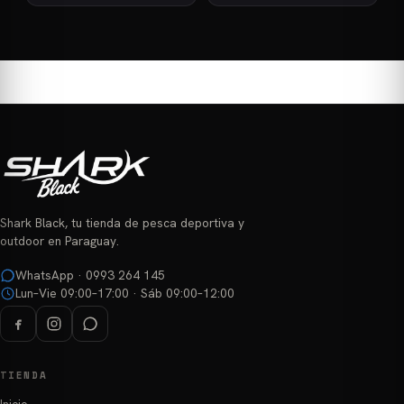
Este
producto
tiene
múltiples
variantes.
Las
opciones
se
pueden
elegir
Shark Black, tu tienda de pesca deportiva y
en
outdoor en Paraguay.
la
página
WhatsApp · 0993 264 145
Lun–Vie 09:00–17:00 · Sáb 09:00–12:00
de
producto
TIENDA