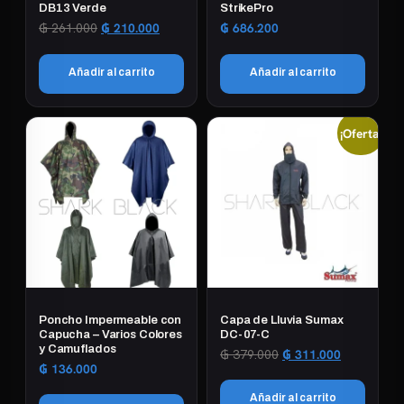
DB13 Verde
StrikePro
El
El
₲
261.000
₲
210.000
₲
686.200
precio
precio
original
actual
Añadir al carrito
Añadir al carrito
era:
es:
₲ 261.000.
₲ 210.000.
¡Oferta!
Poncho Impermeable con
Capa de Lluvia Sumax
Capucha – Varios Colores
DC-07-C
y Camuflados
El
El
₲
379.000
₲
311.000
₲
136.000
precio
precio
original
actual
Añadir al carrito