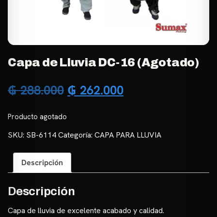
Capa de Lluvia DC-16 (Agotado)
El
El
₲
288.000
₲
262.000
precio
precio
Producto agotado
original
actual
SKU:
SB-6114
Categoría:
CAPA PARA LLUVIA
era:
es:
₲ 288.000.
₲ 262.000.
Descripción
Descripción
Capa de lluvia de excelente acabado y calidad.