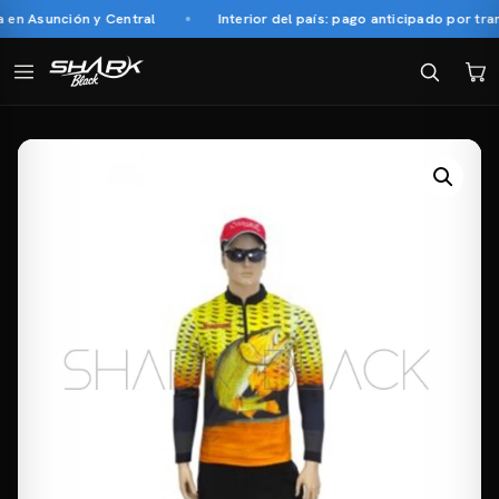
n Asunción y Central
Interior del país: pago anticipado por trans