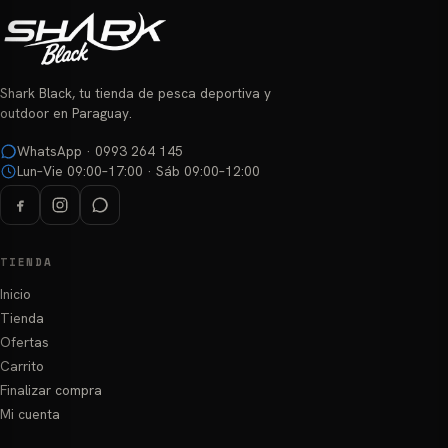
opciones
se
se
pueden
pueden
elegir
elegir
en
Shark Black, tu tienda de pesca deportiva y
en
la
outdoor en Paraguay.
la
página
página
WhatsApp · 0993 264 145
de
Lun–Vie 09:00–17:00 · Sáb 09:00–12:00
de
producto
producto
TIENDA
Inicio
Tienda
Ofertas
Carrito
Finalizar compra
Mi cuenta