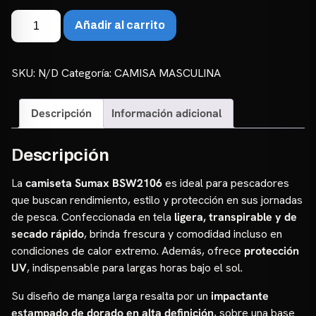
Camiseta
Añadir al carrito
Masculina
Sumax
BSW2106
SKU:
N/D
Categoría:
CAMISA MASCULINA
cantidad
Descripción
Información adicional
Descripción
La
camiseta Sumax BSW2106
es ideal para pescadores
que buscan rendimiento, estilo y protección en sus jornadas
de pesca. Confeccionada en tela
ligera, transpirable y de
secado rápido
, brinda frescura y comodidad incluso en
condiciones de calor extremo. Además, ofrece
protección
UV
, indispensable para largas horas bajo el sol.
Su diseño de manga larga resalta por un
impactante
estampado de dorado en alta definición
, sobre una base