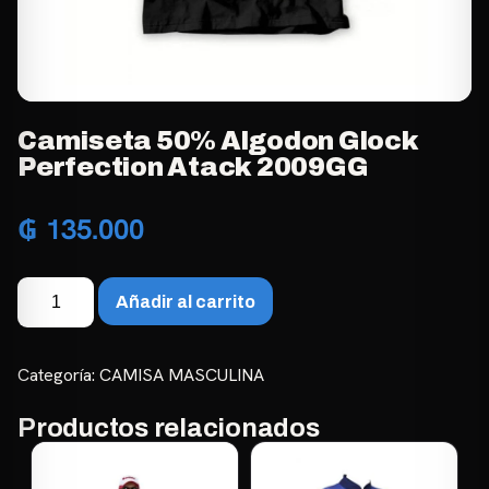
Camiseta 50% Algodon Glock
Perfection Atack 2009GG
₲
135.000
Camiseta
Añadir al carrito
50%
Algodon
Glock
Categoría:
CAMISA MASCULINA
Perfection
Atack
Productos relacionados
2009GG
cantidad