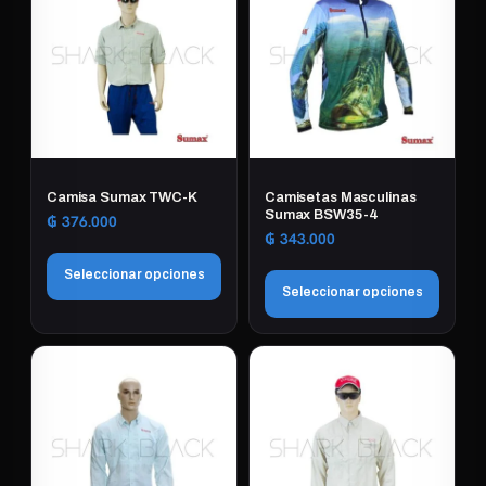
Camisa Sumax TWC-K
Camisetas Masculinas
Sumax BSW35-4
₲
376.000
₲
343.000
Seleccionar opciones
Seleccionar opciones
Este
Este
producto
producto
tiene
tiene
múltiples
múltiples
variantes.
variantes.
Las
Las
opciones