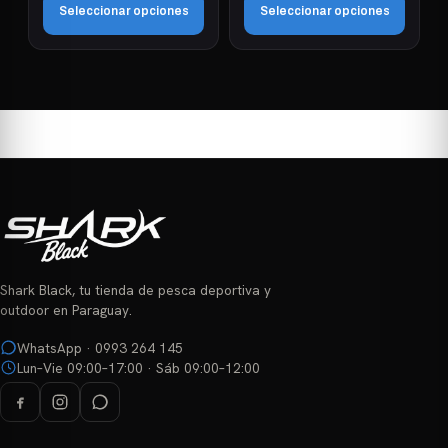
de
de
Seleccionar opciones
Seleccionar opciones
producto
producto
Este
Este
producto
producto
tiene
tiene
múltiples
múltiples
variantes.
variantes.
Las
Las
opciones
opciones
se
se
pueden
pueden
elegir
elegir
Shark Black, tu tienda de pesca deportiva y
en
en
outdoor en Paraguay.
la
la
página
página
WhatsApp · 0993 264 145
Lun–Vie 09:00–17:00 · Sáb 09:00–12:00
de
de
producto
producto