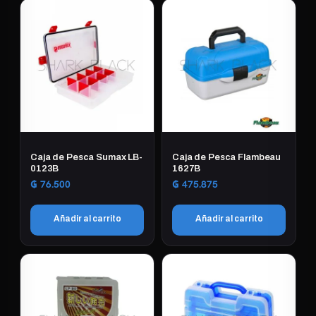
Caja de Pesca Sumax LB-
Caja de Pesca Flambeau
0123B
1627B
₲
76.500
₲
475.875
Añadir al carrito
Añadir al carrito