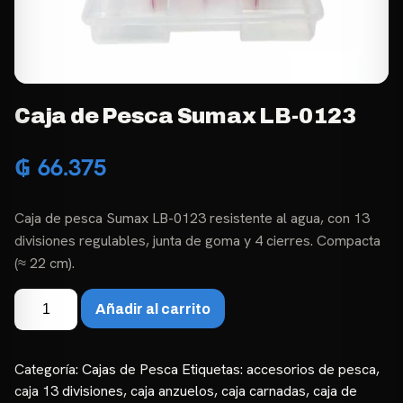
Caja de Pesca Sumax LB-0123
₲
66.375
Caja de pesca Sumax LB-0123 resistente al agua, con 13
divisiones regulables, junta de goma y 4 cierres. Compacta
(≈ 22 cm).
Caja
Añadir al carrito
de
Pesca
Sumax
Categoría:
Cajas de Pesca
Etiquetas:
accesorios de pesca
,
LB-
caja 13 divisiones
,
caja anzuelos
,
caja carnadas
,
caja de