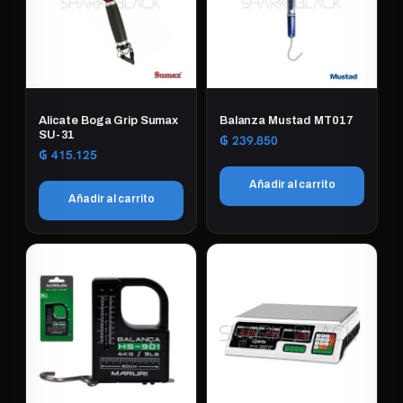
Alicate Boga Grip Sumax
Balanza Mustad MT017
SU-31
₲
239.850
₲
415.125
Añadir al carrito
Añadir al carrito