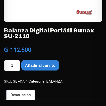
Balanza Digital Portátil Sumax
SU-2110
₲
112.500
Balanza
Añadir al carrito
Digital
Portátil
Sumax
SKU:
SB-4554
Categoría:
BALANZA
SU-
2110
Descripción
cantidad