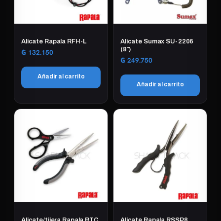
Alicate Rapala RFH-L
Alicate Sumax SU-2206
(8″)
₲
132.150
₲
249.750
Añadir al carrito
Añadir al carrito
Alicate/tijera Rapala RTC
Alicate Rapala RSSP8