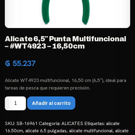
Alicate 6,5″ Punta Multifuncional
– #WT4923 – 16,50cm
₲
55.237
Alicate WT4923 multifuncional, 16,50 cm (6,5″), ideal para
tareas de pesca que requieren precisión.
Alicate
Añadir al carrito
6,5"
Punta
Multifuncional
SKU:
SB-16961
Categoría:
ALICATES
Etiquetas:
alicate
-
16.50cm
,
alicate 6.5 pulgadas
,
alicate multifuncional
,
alicate