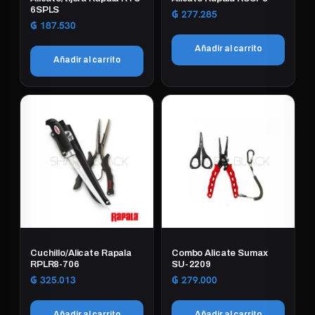
6SPLS
₲
277.285
₲
187.530
Añadir al carrito
Añadir al carrito
Cuchillo/Alicate Rapala
Combo Alicate Sumax
RPLR8-706
SU-2209
₲
325.013
₲
279.000
Añadir al carrito
Añadir al carrito