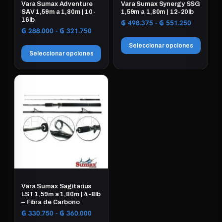
Vara Sumax Adventure
Vara Sumax Synergy SSG
SAV 1,59m a 1,80m | 10-
1,59m a 1,80m | 12-20lb
16lb
Rango
₲
498.375
-
₲
551.250
Rango
₲
288.000
-
₲
321.750
de
de
precios:
Seleccionar opciones
precios:
desde
Seleccionar opciones
desde
₲ 498.37
Este
₲ 288.000
hasta
Este
producto
hasta
₲ 551.25
producto
tiene
₲ 321.750
tiene
múltiples
múltiples
variantes.
variantes.
Las
Las
opciones
opciones
se
se
pueden
pueden
elegir
elegir
en
Vara Sumax Sagitarius
en
LST 1,59m a 1,80m | 4-8lb
la
– Fibra de Carbono
la
página
Rango
₲
330.750
-
₲
360.000
página
de