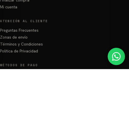
Mi cuenta
ATENCIÓN AL CLIENTE
Preguntas Frecuentes
Zonas de envío
Términos y Condiciones
Política de Privacidad
MÉTODOS DE PAGO
QR · POS físico
Contra entrega ASU/Central
Transferencia bancaria
Efectivo
Interior del país: pago anticipado por transferencia
Escribinos por WhatsApp